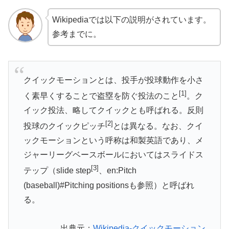
Wikipediaでは以下の説明がされています。
参考までに。
クイックモーションとは、投手が投球動作を小さ
[1]
く素早くすることで盗塁を防ぐ投法のこと
。ク
イック投法、略してクイックとも呼ばれる。反則
[2]
投球のクイックピッチ
とは異なる。なお、クイ
ックモーションという呼称は和製英語であり、メ
ジャーリーグベースボールにおいてはスライドス
[3]
テップ（slide step
、en:Pitch
(baseball)#Pitching positionsも参照）と呼ばれ
る。
出典元：
Wikipedia-クイックモーション