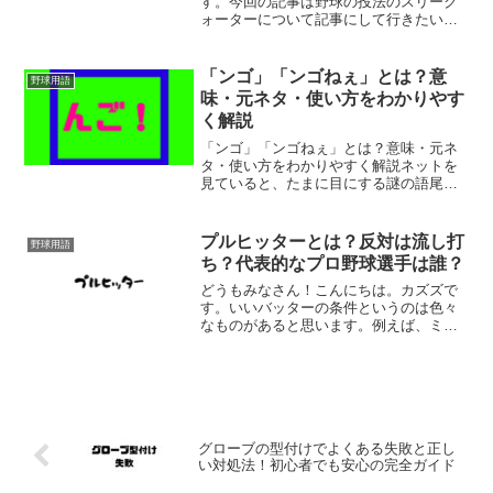
す。今回の記事は野球の投法のスリーク
ォーターについて記事にして行きたいと
思います。そもそもみなさんはスリーク
ォーターって野球の投法って知ってまし
たか？野球をそこそこ知っている方も、
「ンゴ」「ンゴねぇ」とは？意
野球用語
あまりスリークォーターっ...
味・元ネタ・使い方をわかりやす
く解説
「ンゴ」「ンゴねぇ」とは？意味・元ネ
タ・使い方をわかりやすく解説ネットを
見ていると、たまに目にする謎の語尾
「ンゴ」。「ひまンゴ」「すまンゴ」
「〜したンゴねぇ」なんて言い回し、見
たことありませんか？一見すると意味不
プルヒッターとは？反対は流し打
野球用語
明。でも、ちょっとしたユーモ...
ち？代表的なプロ野球選手は誰？
どうもみなさん！こんにちは。カズズで
す。いいバッターの条件というのは色々
なものがあると思います。例えば、ミー
トがうまかったり、あるいは打点を沢山
かせぐことができるとか、ありますよ
ね。そんな中でも、強打者と言えばどん
なバッターを思い浮べること...
グローブの型付けでよくある失敗と正し
い対処法！初心者でも安心の完全ガイド