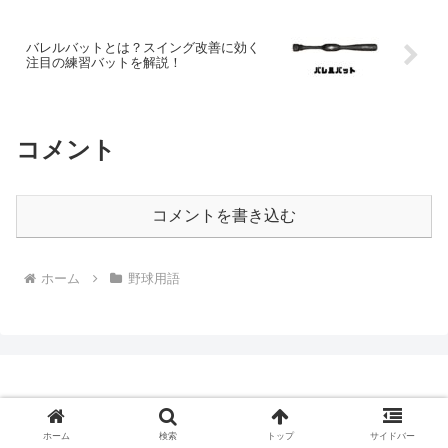
バレルバットとは？スイング改善に効く
注目の練習バットを解説！
コメント
コメントを書き込む
ホーム
野球用語
野球の教科書
ホーム
検索
トップ
サイドバー
© 2025 野球の教科書.