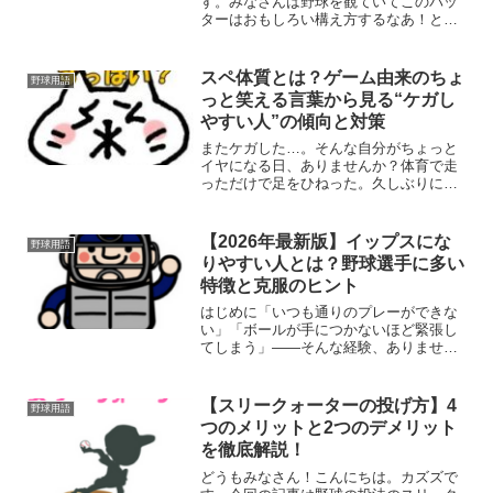
す。みなさんは野球を観ていてこのバッ
ターはおもしろい構え方するなあ！とか
このピッチャーは独特な投げ方をするな
あ！って思ったことないですか？こんな
変わった投げ方なのにうまくコントロー
スペ体質とは？ゲーム由来のちょ
野球用語
ルされてすげええええええ...
っと笑える言葉から見る“ケガし
やすい人”の傾向と対策
またケガした…。そんな自分がちょっと
イヤになる日、ありませんか？体育で走
っただけで足をひねった。久しぶりに動
いたら、腰やひざに違和感…。「気をつ
けてるのになぁ」って思っても、またケ
ガしてるのはなぜか自分。そんな自分の
【2026年最新版】イップスにな
野球用語
こと、ちょっと冗談っぽく...
りやすい人とは？野球選手に多い
特徴と克服のヒント
はじめに「いつも通りのプレーができな
い」「ボールが手につかないほど緊張し
てしまう」——そんな経験、ありません
か？野球選手の中でも、特に心当たりの
ある人が陥りやすいのが「イップス」と
呼ばれる状態です。これは単なるスラン
【スリークォーターの投げ方】4
野球用語
プではなく、精神的な原因...
つのメリットと2つのデメリット
を徹底解説！
どうもみなさん！こんにちは。カズズで