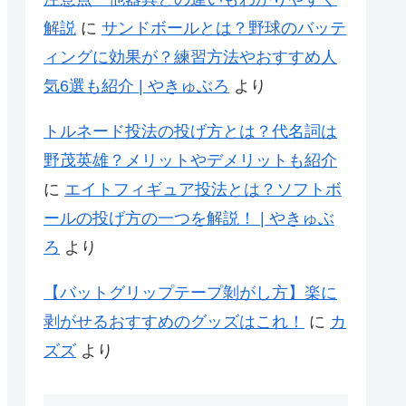
解説
に
サンドボールとは？野球のバッテ
ィングに効果が？練習方法やおすすめ人
気6選も紹介 | やきゅぶろ
より
トルネード投法の投げ方とは？代名詞は
野茂英雄？メリットやデメリットも紹介
に
エイトフィギュア投法とは？ソフトボ
ールの投げ方の一つを解説！ | やきゅぶ
ろ
より
【バットグリップテープ剝がし方】楽に
剥がせるおすすめのグッズはこれ！
に
カ
ズズ
より